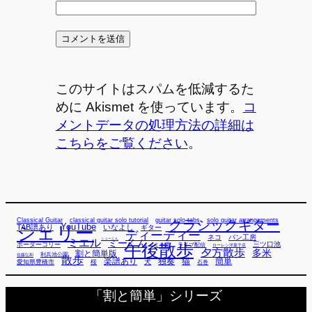
このサイトはスパムを低減するた
めに Akismet を使っています。
コ
メントデータの処理方法の詳細は
こちらをご覧ください
。
Classical Guitar
classical guitar solo tutorial
guitar solo tabs
solo guitar arrangements
クラシックギター
YouTube
TAB譜あり
シェリー
いなよし
ギター
ディーディー
ネコ
パン工房
ミエル
シューくん
ミーくん
午後散歩
三ツ口池
ボーダーコリー
ミー君
ライブ配信
ローレン洋菓子店
夕方散歩
多米
割と簡単版
利兵池公園
佐藤弘和
散歩
独奏
猫
簡単
楽譜あり
犬
愛知県豊橋市
桜
石巻
「割と簡単」シリーズ