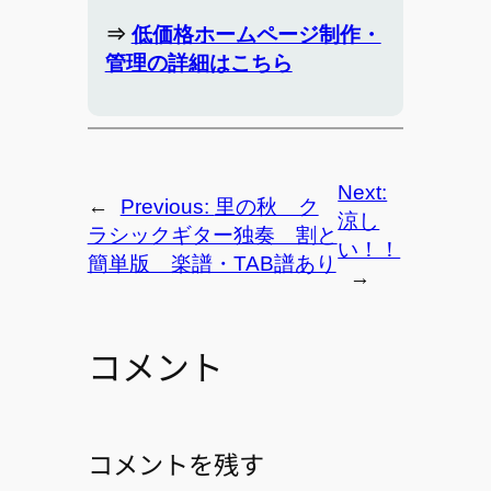
⇒
低価格ホームページ制作・
管理の詳細はこちら
Next:
←
Previous:
里の秋 ク
涼し
ラシックギター独奏 割と
い！！
簡単版 楽譜・TAB譜あり
→
コメント
コメントを残す