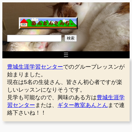
内
容
を
ス
キ
検
検索
ッ
索
プ
豊城生涯学習センター
でのグループレッスンが
始まりました。
現在は5名の生徒さん、皆さん初心者ですが楽
しいレッスンになりそうです。
見学も可能なので、興味のある方は
豊城生涯学
習センター
または、
ギター教室あんとん
まで連
絡下さいね！！