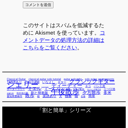
このサイトはスパムを低減するた
めに Akismet を使っています。
コ
メントデータの処理方法の詳細は
こちらをご覧ください
。
Classical Guitar
classical guitar solo tutorial
guitar solo tabs
solo guitar arrangements
クラシックギター
YouTube
TAB譜あり
シェリー
いなよし
ギター
ディーディー
ネコ
パン工房
ミエル
シューくん
ミーくん
午後散歩
三ツ口池
ボーダーコリー
ミー君
ライブ配信
ローレン洋菓子店
夕方散歩
多米
割と簡単版
利兵池公園
佐藤弘和
散歩
独奏
猫
簡単
楽譜あり
犬
愛知県豊橋市
桜
石巻
「割と簡単」シリーズ