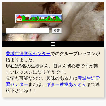
内
容
を
ス
キ
検
検索
ッ
索
プ
豊城生涯学習センター
でのグループレッスンが
始まりました。
現在は5名の生徒さん、皆さん初心者ですが楽
しいレッスンになりそうです。
見学も可能なので、興味のある方は
豊城生涯学
習センター
または、
ギター教室あんとん
まで連
絡下さいね！！