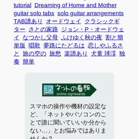
tutorial
Dreaming of Home and Mother
guitar solo tabs
solo guitar arrangements
TAB譜あり
オードウェイ
クラシックギ
ター
さとの家路
ジョン・P・オードウェ
イ
なつかし父母
ふけゆく秋の夜
割と簡
単版
唱歌
夢路にたどるは
恋しやふるさ
と
旅の空の
旅愁
楽譜あり
犬童 球渓
独
奏
簡単
スマホの操作や機材の設定な
ど、「ネットやパソコンのこ
とで誰に聞いていいか分から
ない…」とお悩みではありま
せんか？