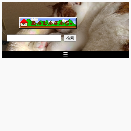
内
容
を
ス
キ
検
検索
ッ
索
プ