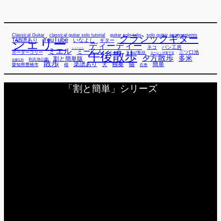
Classical Guitar
classical guitar solo tutorial
guitar solo tabs
solo guitar arrangements
クラシックギター
YouTube
TAB譜あり
シェリー
いなよし
ギター
ディーディー
ネコ
パン工房
ミエル
シューくん
ミーくん
午後散歩
三ツ口池
ボーダーコリー
ミー君
ライブ配信
ローレン洋菓子店
夕方散歩
多米
割と簡単版
利兵池公園
佐藤弘和
散歩
独奏
猫
簡単
楽譜あり
犬
愛知県豊橋市
桜
石巻
「割と簡単」シリーズ