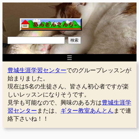
内
容
を
ス
キ
検
検索
ッ
索
プ
豊城生涯学習センター
でのグループレッスンが
始まりました。
現在は5名の生徒さん、皆さん初心者ですが楽
しいレッスンになりそうです。
見学も可能なので、興味のある方は
豊城生涯学
習センター
または、
ギター教室あんとん
まで連
絡下さいね！！