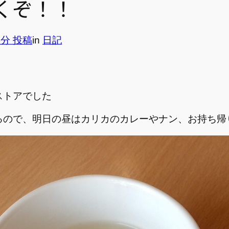
くぞ！！
4分 投稿
in
日記
ストアでした
るので、明日の昼はカリカのカレーやナン、お持ち帰