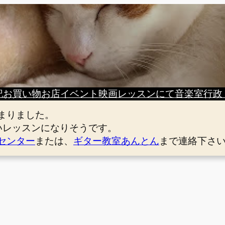
記
お買い物
お店
イベント
映画
レッスンにて
音楽室
行政
まりました。
いレッスンになりそうです。
センター
または、
ギター教室あんとん
まで連絡下さ