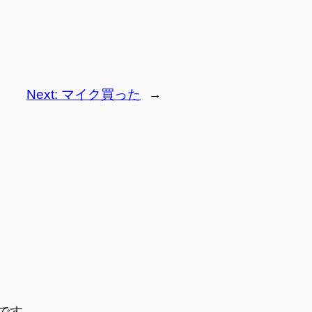
Next:
マイク買った
→
です