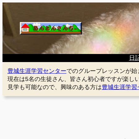
内
容
を
ス
キ
ッ
プ
日
豊城生涯学習センター
でのグループレッスンが始
現在は5名の生徒さん、皆さん初心者ですが楽し
見学も可能なので、興味のある方は
豊城生涯学習