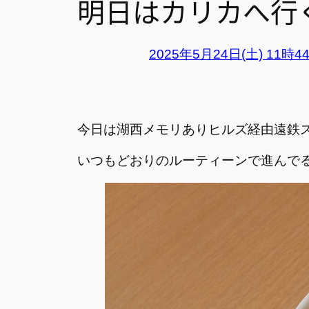
明日はカリカへ行
2025年5月24日(土) 11時4
今日は湖西メモリありヒルズ経由遠鉄
いつもどおりのルーティーンで進んで