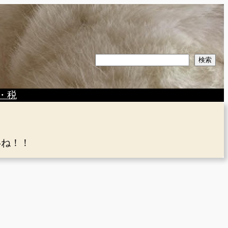
検
検索
索
・税
いね！！