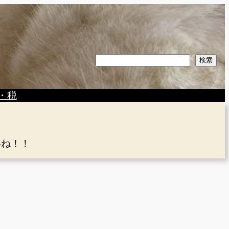
検
検索
索
・税
いね！！