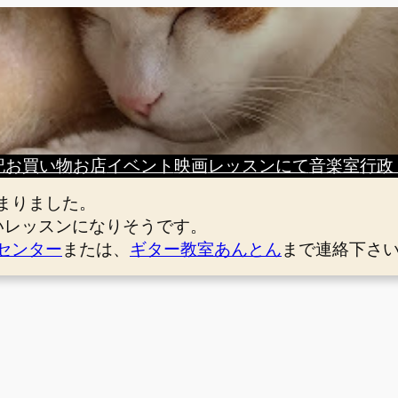
記
お買い物
お店
イベント
映画
レッスンにて
音楽室
行政
まりました。
いレッスンになりそうです。
センター
または、
ギター教室あんとん
まで連絡下さ