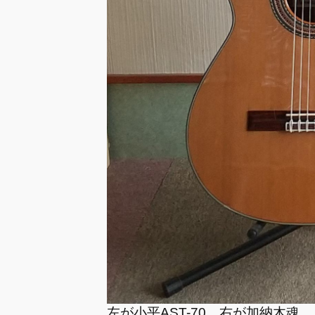
左が小平AST-70、右が加納木魂