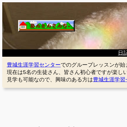
内
容
を
ス
キ
ッ
プ
日
豊城生涯学習センター
でのグループレッスンが始
現在は5名の生徒さん、皆さん初心者ですが楽し
見学も可能なので、興味のある方は
豊城生涯学習