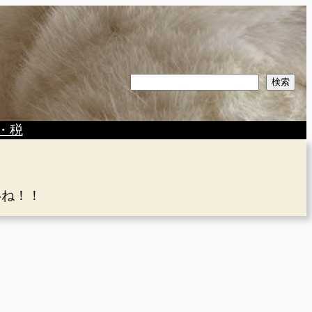
検
検索
索
・税
いね！！