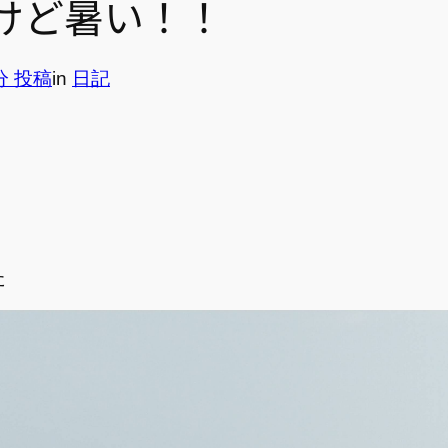
けど暑い！！
8分 投稿
in
日記
た