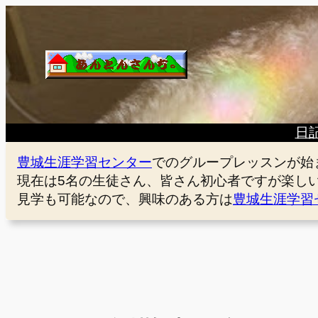
内
容
を
ス
キ
ッ
プ
日
豊城生涯学習センター
でのグループレッスンが始
現在は5名の生徒さん、皆さん初心者ですが楽し
見学も可能なので、興味のある方は
豊城生涯学習