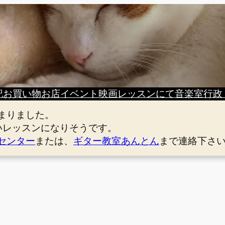
記
お買い物
お店
イベント
映画
レッスンにて
音楽室
行政
まりました。
いレッスンになりそうです。
センター
または、
ギター教室あんとん
まで連絡下さ