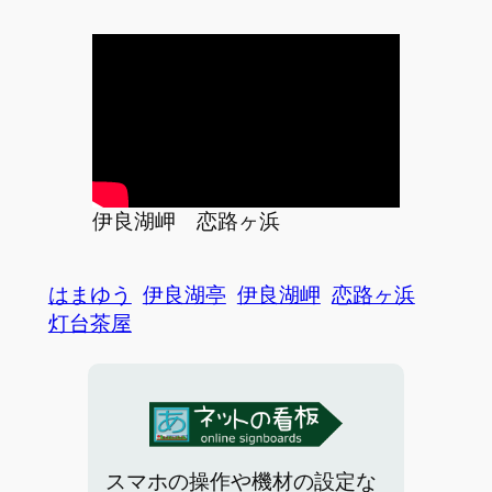
伊良湖岬 恋路ヶ浜
はまゆう
伊良湖亭
伊良湖岬
恋路ヶ浜
灯台茶屋
スマホの操作や機材の設定な