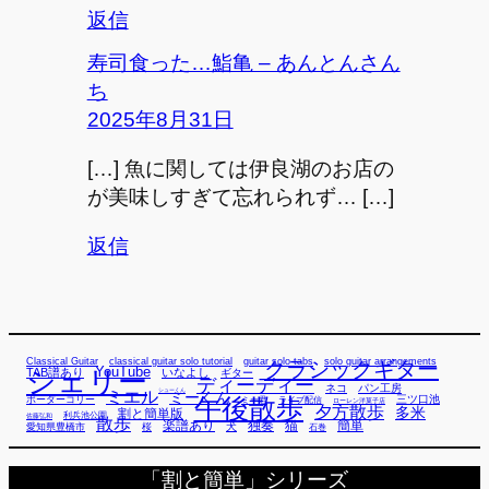
返信
寿司食った…鮨亀 – あんとんさん
ち
2025年8月31日
[…] 魚に関しては伊良湖のお店の
が美味しすぎて忘れられず… […]
返信
Classical Guitar
classical guitar solo tutorial
guitar solo tabs
solo guitar arrangements
クラシックギター
YouTube
TAB譜あり
シェリー
いなよし
ギター
ディーディー
ネコ
パン工房
ミエル
シューくん
ミーくん
午後散歩
三ツ口池
ボーダーコリー
ミー君
ライブ配信
ローレン洋菓子店
夕方散歩
多米
割と簡単版
利兵池公園
佐藤弘和
散歩
独奏
猫
簡単
楽譜あり
犬
愛知県豊橋市
桜
石巻
「割と簡単」シリーズ