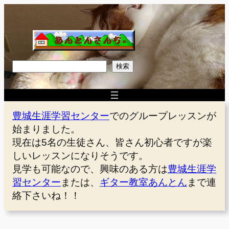
内
容
を
ス
キ
検
検索
ッ
索
プ
豊城生涯学習センター
でのグループレッスンが
始まりました。
現在は5名の生徒さん、皆さん初心者ですが楽
しいレッスンになりそうです。
見学も可能なので、興味のある方は
豊城生涯学
習センター
または、
ギター教室あんとん
まで連
絡下さいね！！