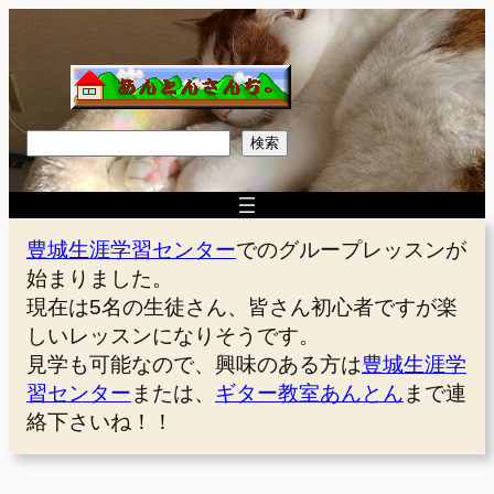
内
容
を
ス
キ
検
検索
ッ
索
プ
豊城生涯学習センター
でのグループレッスンが
始まりました。
現在は5名の生徒さん、皆さん初心者ですが楽
しいレッスンになりそうです。
見学も可能なので、興味のある方は
豊城生涯学
習センター
または、
ギター教室あんとん
まで連
絡下さいね！！