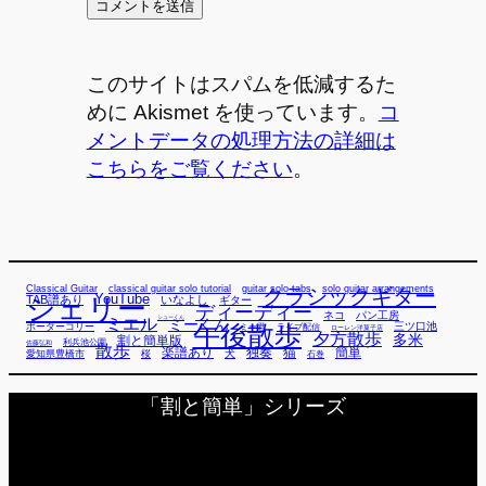
このサイトはスパムを低減するた
めに Akismet を使っています。
コ
メントデータの処理方法の詳細は
こちらをご覧ください
。
Classical Guitar
classical guitar solo tutorial
guitar solo tabs
solo guitar arrangements
クラシックギター
YouTube
TAB譜あり
シェリー
いなよし
ギター
ディーディー
ネコ
パン工房
ミエル
シューくん
ミーくん
午後散歩
三ツ口池
ボーダーコリー
ミー君
ライブ配信
ローレン洋菓子店
夕方散歩
多米
割と簡単版
利兵池公園
佐藤弘和
散歩
独奏
猫
簡単
楽譜あり
犬
愛知県豊橋市
桜
石巻
「割と簡単」シリーズ