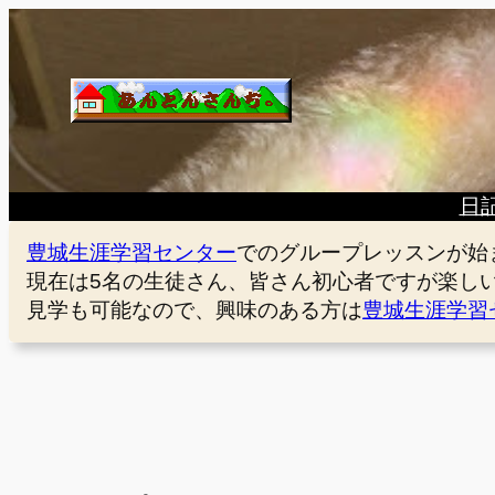
内
容
を
ス
キ
ッ
プ
日
豊城生涯学習センター
でのグループレッスンが始
現在は5名の生徒さん、皆さん初心者ですが楽し
見学も可能なので、興味のある方は
豊城生涯学習