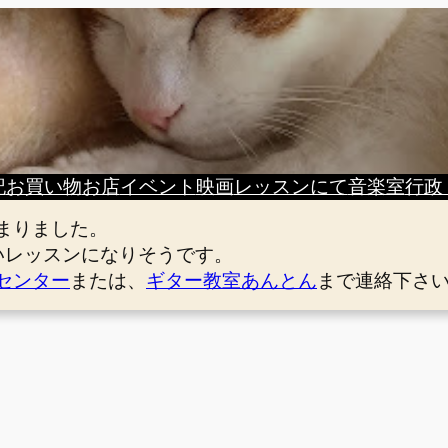
記
お買い物
お店
イベント
映画
レッスンにて
音楽室
行政
まりました。
いレッスンになりそうです。
センター
または、
ギター教室あんとん
まで連絡下さ