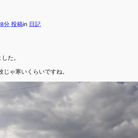
08分 投稿
in
日記
ました。
1枚じゃ寒いくらいですね。