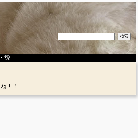
検
検索
索
・税
いね！！