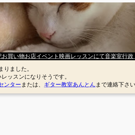
記
お買い物
お店
イベント
映画
レッスンにて
音楽室
行政
まりました。
いレッスンになりそうです。
センター
または、
ギター教室あんとん
まで連絡下さ