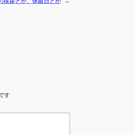
の挨拶とか、休眼日とか
→
です