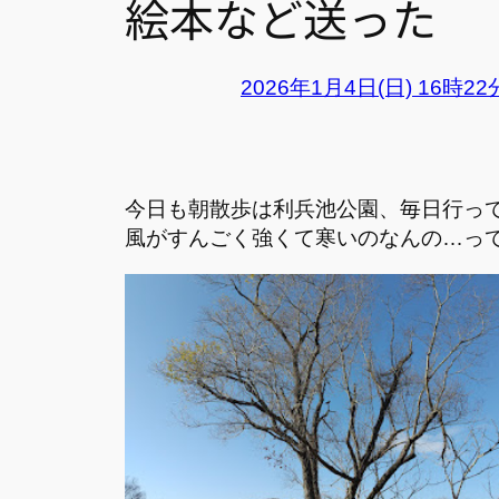
絵本など送った
2026年1月4日(日) 16時2
今日も朝散歩は利兵池公園、毎日行っ
風がすんごく強くて寒いのなんの…っ