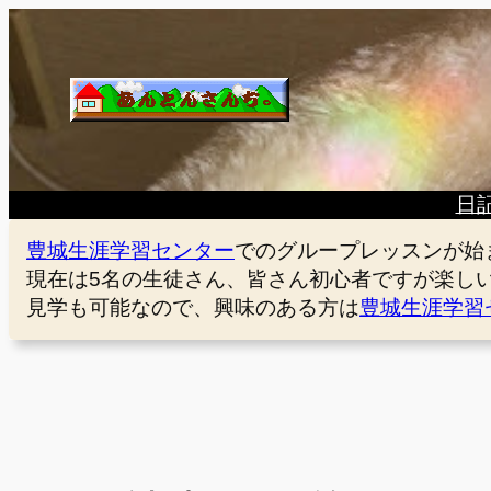
内
容
を
ス
キ
ッ
プ
日
豊城生涯学習センター
でのグループレッスンが始
現在は5名の生徒さん、皆さん初心者ですが楽し
見学も可能なので、興味のある方は
豊城生涯学習