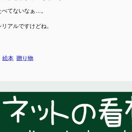
たべてないなぁ…。
。
シリアルですけどね。
絵本
贈り物