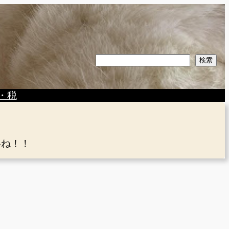
検
検索
索
・税
いね！！