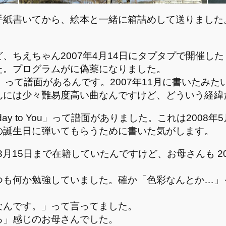
手紙書いてから、絵本と一緒に箱詰めして送りました
、ちえちゃん2007年4月14日にタプタプで開催し
た。プログラムがに偽薬になりました。
」って譜面があるんです。2007年11月に書いたみ
んには少々難易度高い曲なんですけど、どういう経緯
thday to You」って譜面がありました。これは20
の誕生日に弾いてもらうために書いた気がします。
0年3月15日まで在籍していたんですけど、お母さんも 
つも何か勉強していました。確か「色彩なんとか…」
なんです。」って言ってました。
る」感じのお母さんでした。