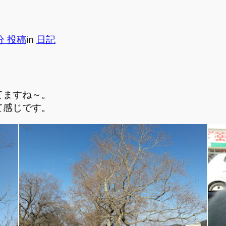
2分 投稿
in
日記
てますね～。
て感じです。