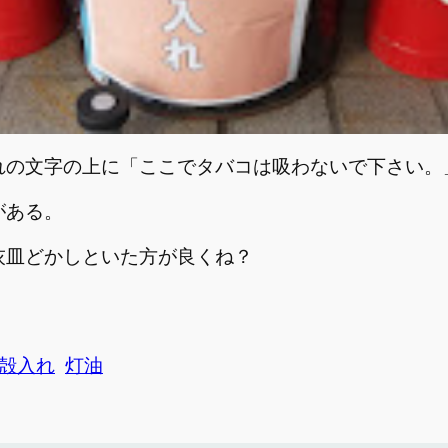
れの文字の上に「ここでタバコは吸わないで下さい。
がある。
灰皿どかしといた方が良くね？
殻入れ
灯油