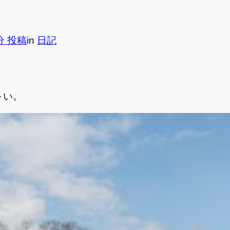
8分 投稿
in
日記
～い。