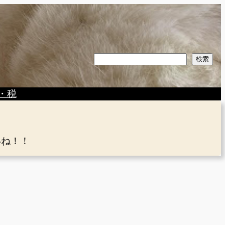
検
検索
索
・税
いね！！