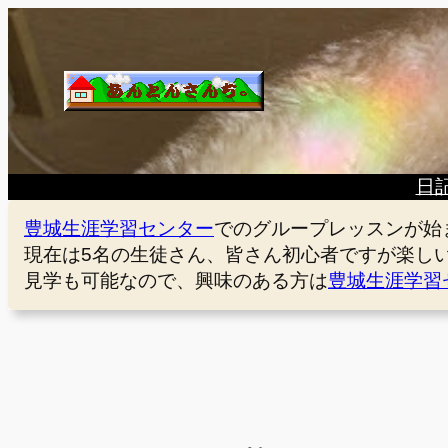
内
容
を
ス
キ
ッ
プ
日
豊城生涯学習センター
でのグループレッスンが始
現在は5名の生徒さん、皆さん初心者ですが楽し
見学も可能なので、興味のある方は
豊城生涯学習