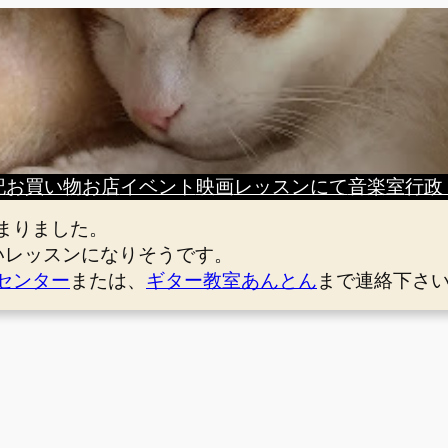
記
お買い物
お店
イベント
映画
レッスンにて
音楽室
行政
まりました。
いレッスンになりそうです。
センター
または、
ギター教室あんとん
まで連絡下さ