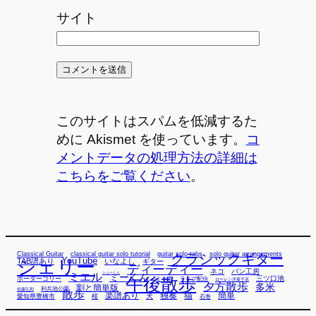
サイト
このサイトはスパムを低減するた
めに Akismet を使っています。
コ
メントデータの処理方法の詳細は
こちらをご覧ください
。
Classical Guitar
classical guitar solo tutorial
guitar solo tabs
solo guitar arrangements
クラシックギター
YouTube
TAB譜あり
シェリー
いなよし
ギター
ディーディー
ネコ
パン工房
ミエル
シューくん
ミーくん
午後散歩
三ツ口池
ボーダーコリー
ミー君
ライブ配信
ローレン洋菓子店
夕方散歩
多米
割と簡単版
利兵池公園
佐藤弘和
散歩
独奏
猫
簡単
楽譜あり
犬
愛知県豊橋市
桜
石巻