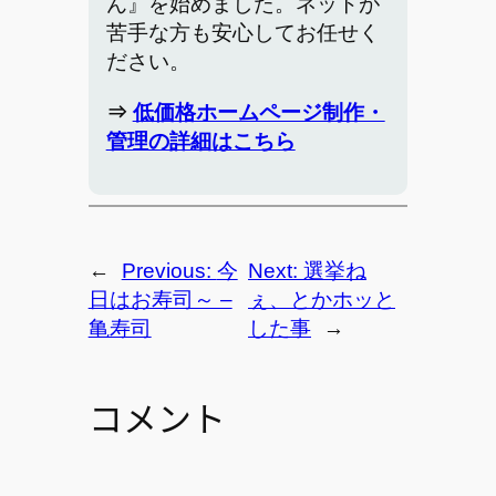
ん』を始めました。ネットが
苦手な方も安心してお任せく
ださい。
⇒
低価格ホームページ制作・
管理の詳細はこちら
←
Previous:
今
Next:
選挙ね
日はお寿司～ –
ぇ、とかホッと
亀寿司
した事
→
コメント