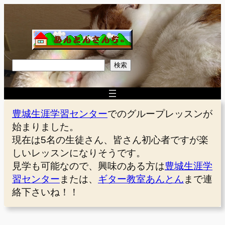
内
容
を
ス
キ
検
検索
ッ
索
プ
豊城生涯学習センター
でのグループレッスンが
始まりました。
現在は5名の生徒さん、皆さん初心者ですが楽
しいレッスンになりそうです。
見学も可能なので、興味のある方は
豊城生涯学
習センター
または、
ギター教室あんとん
まで連
絡下さいね！！