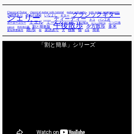
Classical Guitar
classical guitar solo tutorial
guitar solo tabs
solo guitar arrangements
クラシックギター
YouTube
TAB譜あり
シェリー
いなよし
ギター
ディーディー
ネコ
パン工房
ミエル
シューくん
ミーくん
午後散歩
三ツ口池
ボーダーコリー
ミー君
ライブ配信
ローレン洋菓子店
夕方散歩
多米
割と簡単版
利兵池公園
佐藤弘和
散歩
独奏
猫
簡単
楽譜あり
犬
愛知県豊橋市
桜
石巻
「割と簡単」シリーズ