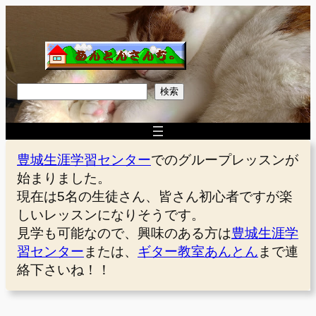
内
容
を
ス
キ
検
検索
ッ
索
プ
豊城生涯学習センター
でのグループレッスンが
始まりました。
現在は5名の生徒さん、皆さん初心者ですが楽
しいレッスンになりそうです。
見学も可能なので、興味のある方は
豊城生涯学
習センター
または、
ギター教室あんとん
まで連
絡下さいね！！