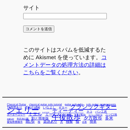
サイト
このサイトはスパムを低減するた
めに Akismet を使っています。
コ
メントデータの処理方法の詳細は
こちらをご覧ください
。
Classical Guitar
classical guitar solo tutorial
guitar solo tabs
solo guitar arrangements
クラシックギター
YouTube
TAB譜あり
シェリー
いなよし
ギター
ディーディー
ネコ
パン工房
ミエル
シューくん
ミーくん
午後散歩
三ツ口池
ボーダーコリー
ミー君
ライブ配信
ローレン洋菓子店
夕方散歩
多米
割と簡単版
利兵池公園
佐藤弘和
散歩
独奏
猫
簡単
楽譜あり
犬
愛知県豊橋市
桜
石巻