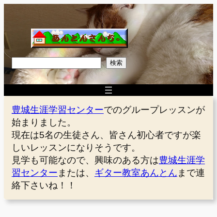
内
容
を
ス
キ
検
検索
ッ
索
プ
豊城生涯学習センター
でのグループレッスンが
始まりました。
現在は5名の生徒さん、皆さん初心者ですが楽
しいレッスンになりそうです。
見学も可能なので、興味のある方は
豊城生涯学
習センター
または、
ギター教室あんとん
まで連
絡下さいね！！