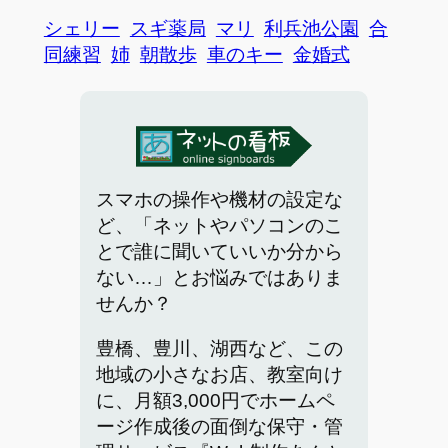
シェリー
スギ薬局
マリ
利兵池公園
合
同練習
姉
朝散歩
車のキー
金婚式
スマホの操作や機材の設定な
ど、「ネットやパソコンのこ
とで誰に聞いていいか分から
ない…」とお悩みではありま
せんか？
豊橋、豊川、湖西など、この
地域の小さなお店、教室向け
に、月額3,000円でホームペ
ージ作成後の面倒な保守・管