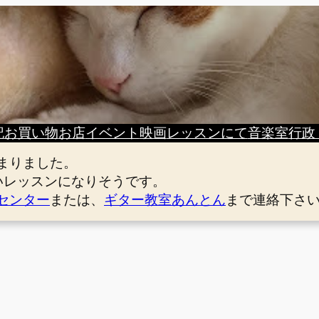
記
お買い物
お店
イベント
映画
レッスンにて
音楽室
行政
まりました。
いレッスンになりそうです。
センター
または、
ギター教室あんとん
まで連絡下さ