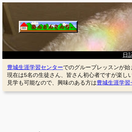
内
容
を
ス
キ
ッ
プ
日
豊城生涯学習センター
でのグループレッスンが始
現在は5名の生徒さん、皆さん初心者ですが楽し
見学も可能なので、興味のある方は
豊城生涯学習