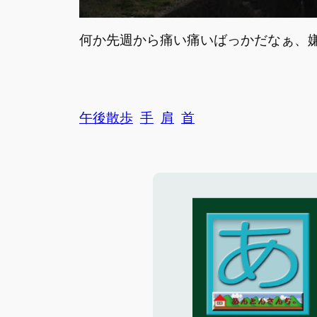
何か先週から痛い痛いばっかだなぁ、
午後散歩
手
肩
首