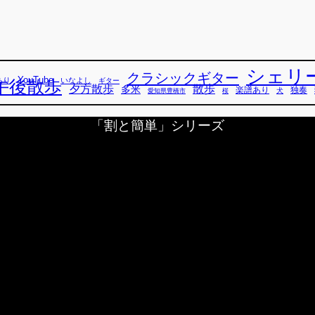
シェリ
クラシックギター
YouTube
あり
いなよし
午後散歩
ギター
散歩
夕方散歩
多米
独奏
楽譜あり
犬
愛知県豊橋市
桜
「割と簡単」シリーズ