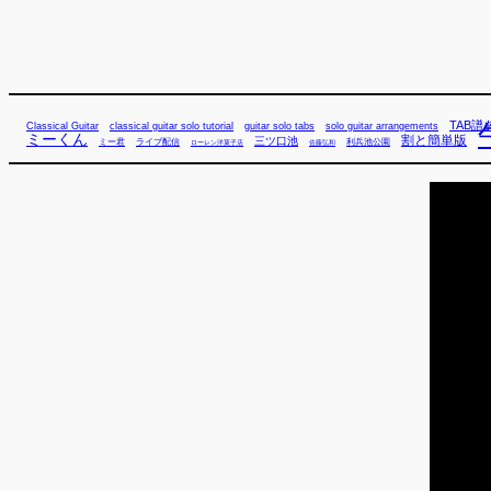
TAB譜
Classical Guitar
classical guitar solo tutorial
guitar solo tabs
solo guitar arrangements
ミーくん
割と簡単版
三ツ口池
ミー君
ライブ配信
利兵池公園
佐藤弘和
ローレン洋菓子店