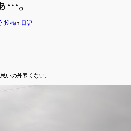
ぁ…。
4分 投稿
in
日記
。
て思いの外寒くない。