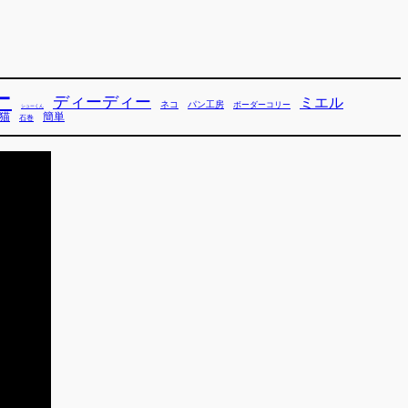
ー
ディーディー
ミエル
ネコ
パン工房
ボーダーコリー
シューくん
猫
簡単
石巻