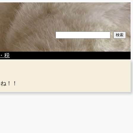
検
検索
索
・税
いね！！