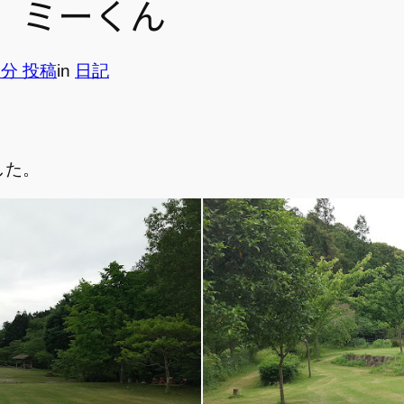
、ミーくん
6分 投稿
in
日記
した。