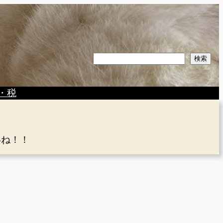
検
検索
索
・税
いね！！