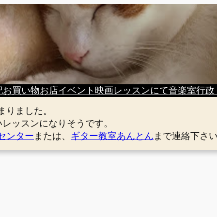
記
お買い物
お店
イベント
映画
レッスンにて
音楽室
行政
まりました。
いレッスンになりそうです。
センター
または、
ギター教室あんとん
まで連絡下さ