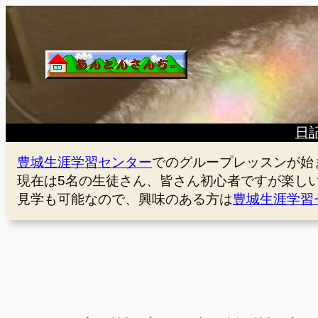
内
容
を
ス
キ
ッ
プ
日
豊城生涯学習センター
でのグループレッスンが始
現在は5名の生徒さん、皆さん初心者ですが楽し
見学も可能なので、興味のある方は
豊城生涯学習