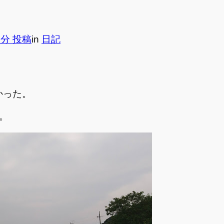
7分 投稿
in
日記
かった。
。