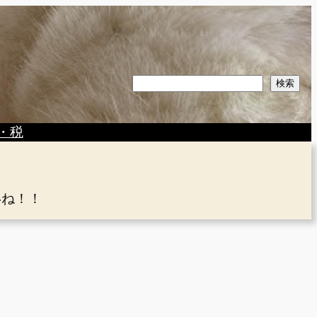
検
検索
索
・税
いね！！