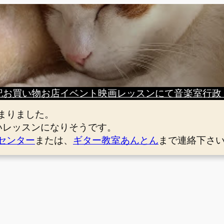
記
お買い物
お店
イベント
映画
レッスンにて
音楽室
行政
まりました。
いレッスンになりそうです。
センター
または、
ギター教室あんとん
まで連絡下さ