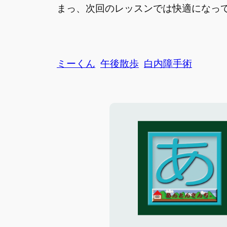
まっ、次回のレッスンでは快適になっ
ミーくん
午後散歩
白内障手術