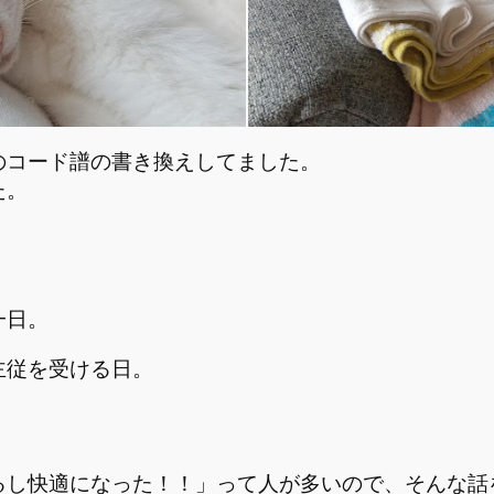
のコード譜の書き換えしてました。
た。
一日。
主従を受ける日。
。
るし快適になった！！」って人が多いので、そんな話