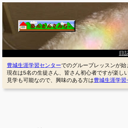
内
容
を
ス
キ
ッ
プ
日
豊城生涯学習センター
でのグループレッスンが始
現在は5名の生徒さん、皆さん初心者ですが楽し
見学も可能なので、興味のある方は
豊城生涯学習