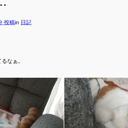
…
5分 投稿
in
日記
てるなぁ。