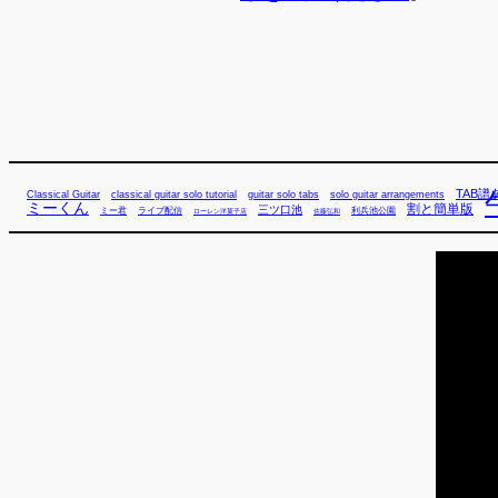
TAB譜
Classical Guitar
classical guitar solo tutorial
guitar solo tabs
solo guitar arrangements
ミーくん
割と簡単版
三ツ口池
ミー君
ライブ配信
利兵池公園
佐藤弘和
ローレン洋菓子店