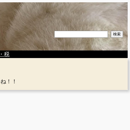
検
検索
索
・税
いね！！