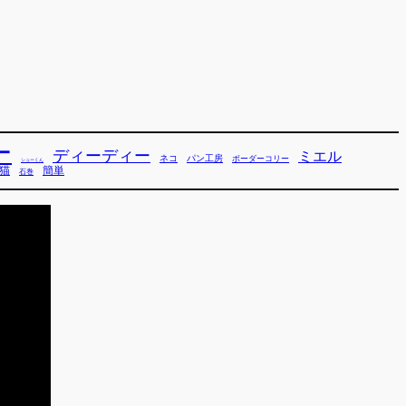
ー
ディーディー
ミエル
ネコ
パン工房
ボーダーコリー
シューくん
猫
簡単
石巻