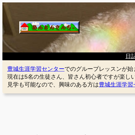
内
容
を
ス
キ
ッ
プ
日
豊城生涯学習センター
でのグループレッスンが始
現在は5名の生徒さん、皆さん初心者ですが楽し
見学も可能なので、興味のある方は
豊城生涯学習