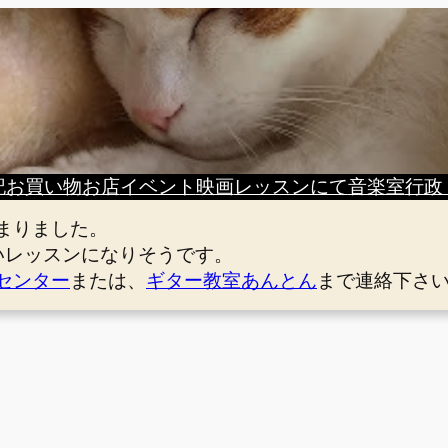
記
お買い物
お店
イベント
映画
レッスンにて
音楽室
行政
まりました。
いレッスンになりそうです。
センター
または、
ギター教室あんとん
まで連絡下さ