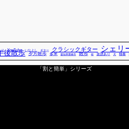
シェリ
クラシックギター
YouTube
あり
いなよし
午後散歩
ギター
散歩
夕方散歩
多米
独奏
楽譜あり
犬
愛知県豊橋市
桜
「割と簡単」シリーズ