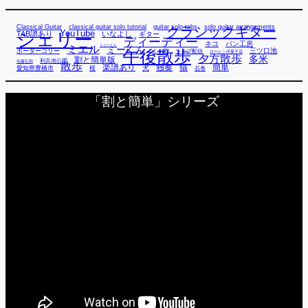
Classical Guitar
classical guitar solo tutorial
guitar solo tabs
solo guitar arrangements
クラシックギター
YouTube
TAB譜あり
シェリー
いなよし
ギター
ディーディー
ネコ
パン工房
ミエル
シューくん
ミーくん
午後散歩
三ツ口池
ボーダーコリー
ミー君
ライブ配信
ローレン洋菓子店
夕方散歩
多米
割と簡単版
利兵池公園
佐藤弘和
散歩
独奏
猫
簡単
楽譜あり
犬
愛知県豊橋市
桜
石巻
「割と簡単」シリーズ