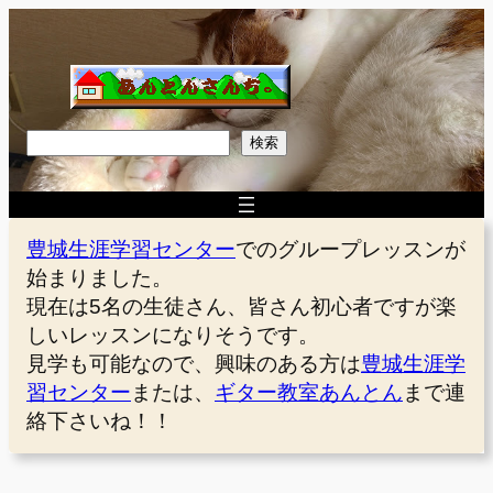
内
容
を
ス
キ
検
検索
ッ
索
プ
豊城生涯学習センター
でのグループレッスンが
始まりました。
現在は5名の生徒さん、皆さん初心者ですが楽
しいレッスンになりそうです。
見学も可能なので、興味のある方は
豊城生涯学
習センター
または、
ギター教室あんとん
まで連
絡下さいね！！