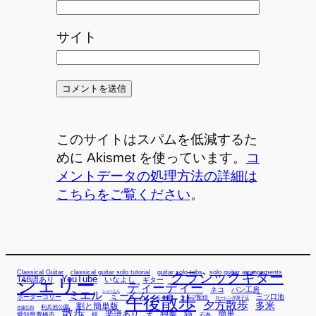
サイト
このサイトはスパムを低減するた
めに Akismet を使っています。
コ
メントデータの処理方法の詳細は
こちらをご覧ください
。
Classical Guitar
classical guitar solo tutorial
guitar solo tabs
solo guitar arrangements
クラシックギター
YouTube
TAB譜あり
シェリー
いなよし
ギター
ディーディー
ネコ
パン工房
ミエル
シューくん
ミーくん
午後散歩
三ツ口池
ボーダーコリー
ミー君
ライブ配信
ローレン洋菓子店
夕方散歩
多米
割と簡単版
利兵池公園
佐藤弘和
散歩
独奏
猫
簡単
楽譜あり
犬
愛知県豊橋市
桜
石巻