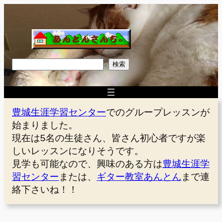
内
容
を
ス
キ
検
検索
ッ
索
プ
豊城生涯学習センター
でのグループレッスンが
始まりました。
現在は5名の生徒さん、皆さん初心者ですが楽
しいレッスンになりそうです。
見学も可能なので、興味のある方は
豊城生涯学
習センター
または、
ギター教室あんとん
まで連
絡下さいね！！