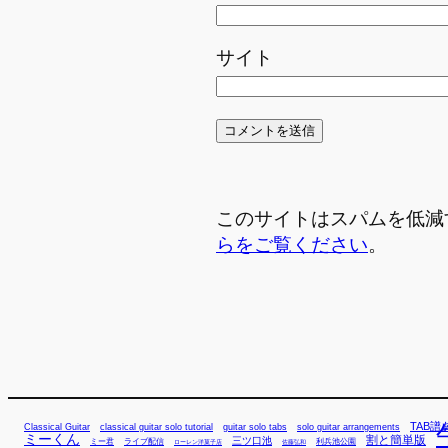
サイト
このサイトはスパムを低減する
らをご覧ください
。
TAB譜
Classical Guitar
classical guitar solo tutorial
guitar solo tabs
solo guitar arrangements
ミーくん
割と簡単版
三ツ口池
ミー君
ライブ配信
利兵池公園
佐藤弘和
ローレン洋菓子店