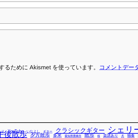
ために Akismet を使っています。
コメントデー
シェリ
クラシックギター
YouTube
あり
いなよし
午後散歩
ギター
散歩
夕方散歩
多米
独奏
楽譜あり
犬
愛知県豊橋市
桜