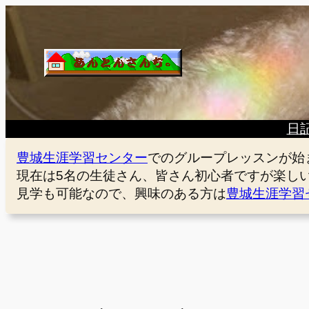
内
容
を
ス
キ
ッ
プ
日
豊城生涯学習センター
でのグループレッスンが始
現在は5名の生徒さん、皆さん初心者ですが楽し
見学も可能なので、興味のある方は
豊城生涯学習