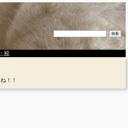
検
検索
索
・税
いね！！