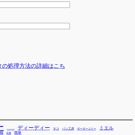
タの処理方法の詳細はこち
ー
ディーディー
ミエル
ネコ
パン工房
ボーダーコリー
シューくん
猫
簡単
石巻