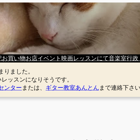
記
お買い物
お店
イベント
映画
レッスンにて
音楽室
行政
まりました。
いレッスンになりそうです。
センター
または、
ギター教室あんとん
まで連絡下さ