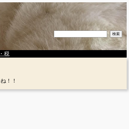
検
検索
索
・税
いね！！