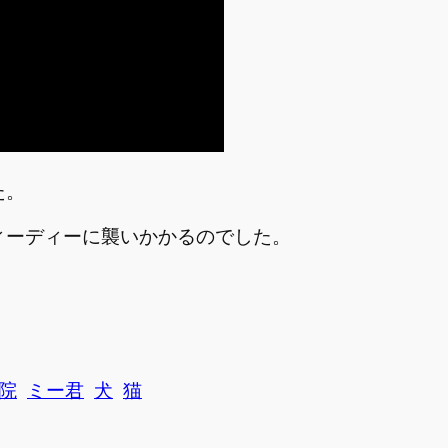
た。
ィーディーに襲いかかるのでした。
院
ミー君
犬
猫