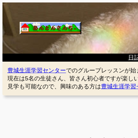
内
容
を
ス
キ
ッ
プ
日
豊城生涯学習センター
でのグループレッスンが始
現在は5名の生徒さん、皆さん初心者ですが楽し
見学も可能なので、興味のある方は
豊城生涯学習