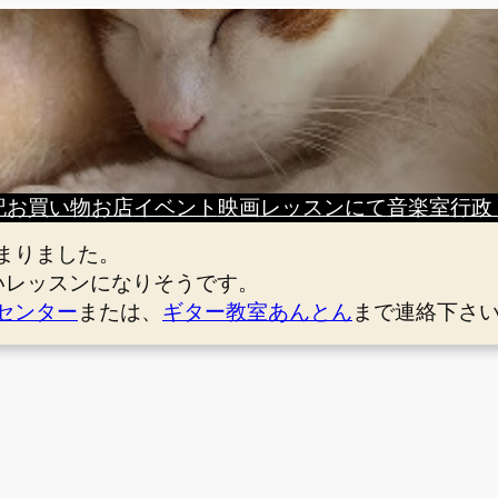
記
お買い物
お店
イベント
映画
レッスンにて
音楽室
行政
まりました。
いレッスンになりそうです。
センター
または、
ギター教室あんとん
まで連絡下さ