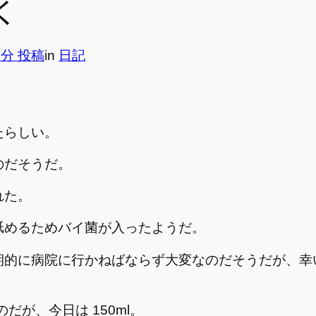
く
8分 投稿
in
日記
たらしい。
のだそうだ。
れた。
舐めるためバイ菌が入ったようだ。
期的に病院に行かねばならず大変なのだそうだが、幸
のだが、今日は 150ml。