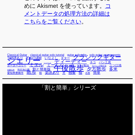
めに Akismet を使っています。
コ
メントデータの処理方法の詳細は
こちらをご覧ください
。
Classical Guitar
classical guitar solo tutorial
guitar solo tabs
solo guitar arrangements
クラシックギター
YouTube
TAB譜あり
シェリー
いなよし
ギター
ディーディー
ネコ
パン工房
ミエル
シューくん
ミーくん
午後散歩
三ツ口池
ボーダーコリー
ミー君
ライブ配信
ローレン洋菓子店
夕方散歩
多米
割と簡単版
利兵池公園
佐藤弘和
散歩
独奏
猫
簡単
楽譜あり
犬
愛知県豊橋市
桜
石巻
「割と簡単」シリーズ