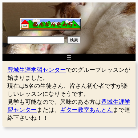
内
容
を
ス
キ
検
検索
ッ
索
プ
豊城生涯学習センター
でのグループレッスンが
始まりました。
現在は5名の生徒さん、皆さん初心者ですが楽
しいレッスンになりそうです。
見学も可能なので、興味のある方は
豊城生涯学
習センター
または、
ギター教室あんとん
まで連
絡下さいね！！