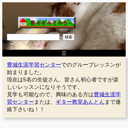
内
容
を
ス
キ
検
検索
ッ
索
プ
豊城生涯学習センター
でのグループレッスンが
始まりました。
現在は5名の生徒さん、皆さん初心者ですが楽
しいレッスンになりそうです。
見学も可能なので、興味のある方は
豊城生涯学
習センター
または、
ギター教室あんとん
まで連
絡下さいね！！