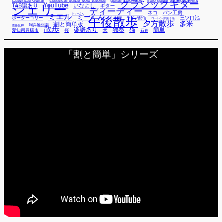
Classical Guitar
classical guitar solo tutorial
guitar solo tabs
solo guitar arrangements
クラシックギター
YouTube
TAB譜あり
シェリー
いなよし
ギター
ディーディー
ネコ
パン工房
ミエル
シューくん
ミーくん
午後散歩
三ツ口池
ボーダーコリー
ミー君
ライブ配信
ローレン洋菓子店
夕方散歩
多米
割と簡単版
利兵池公園
佐藤弘和
散歩
独奏
猫
簡単
楽譜あり
犬
愛知県豊橋市
桜
石巻
「割と簡単」シリーズ