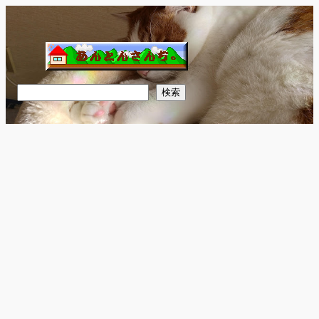
内
容
を
ス
キ
検
検索
ッ
索
プ