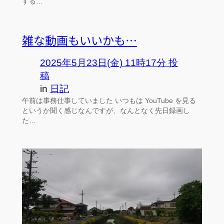
する…
雑な動画もいいかも…
2025年5月23日(金) 11時17分 投
稿
in
日記
午前は事務仕事していました いつもは YouTube を見る
というか聞く感じなんですが、なんとなく先日録画し
た…