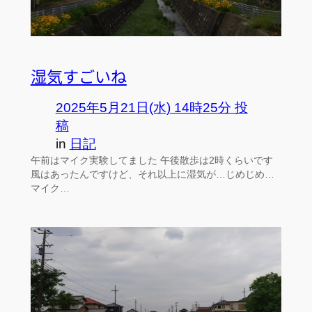
湿気すごいね
2025年5月21日(水) 14時25分 投
稿
in
日記
午前はマイク実験してました 午後散歩は2時くらいです
風はあったんですけど、それ以上に湿気が…じめじめ…
マイク…