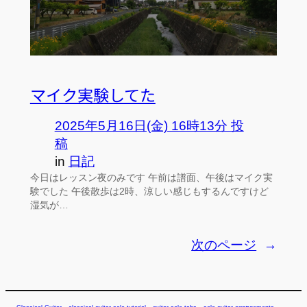
マイク実験してた
2025年5月16日(金) 16時13分 投
稿
in
日記
今日はレッスン夜のみです 午前は譜面、午後はマイク実
験でした 午後散歩は2時、涼しい感じもするんですけど
湿気が…
次のページ
→