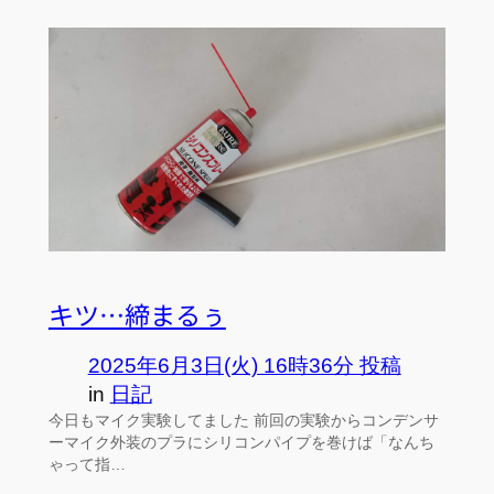
キツ…締まるぅ
2025年6月3日(火) 16時36分 投稿
in
日記
今日もマイク実験してました 前回の実験からコンデンサ
ーマイク外装のプラにシリコンパイプを巻けば「なんち
ゃって指…