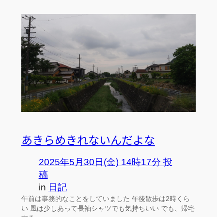
あきらめきれないんだよな
2025年5月30日(金) 14時17分 投
稿
in
日記
午前は事務的なことをしていました 午後散歩は2時くら
い 風は少しあって長袖シャツでも気持ちいい でも、帰宅