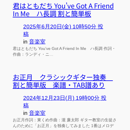
君はともだち You’ve Got A Friend
In Me ハ長調 割と簡単板
2025年6月20日(金) 10時50分 投
稿
in
音楽室
君はともだち You’ve Got A Friend In Me ハ長調 作詞・
作曲：ランディ・ニ…
お正月 クラシックギター独奏
割と簡単版 楽譜・TAB譜あり
2024年12月23日(月) 19時00分 投
稿
in
音楽室
お正月作詞：東くめ作曲：瀧 廉太郎 ギター教室の生徒さ
んのために「お正月」を独奏してみました 1番はメロデ