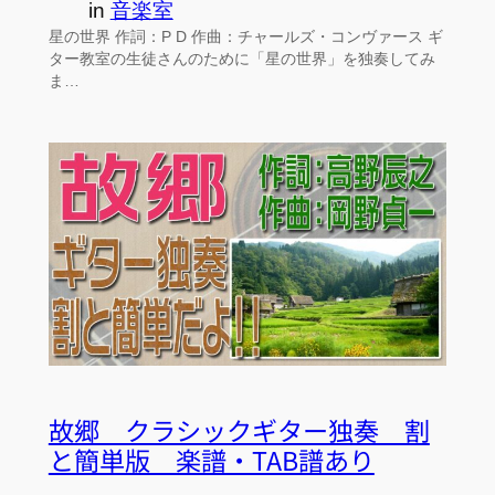
in
音楽室
星の世界 作詞：P D 作曲：チャールズ・コンヴァース ギ
ター教室の生徒さんのために「星の世界」を独奏してみ
ま…
故郷 クラシックギター独奏 割
と簡単版 楽譜・TAB譜あり