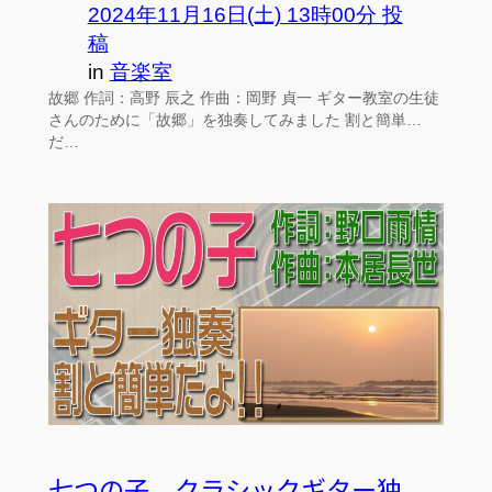
2024年11月16日(土) 13時00分 投
稿
in
音楽室
故郷 作詞：高野 辰之 作曲：岡野 貞一 ギター教室の生徒
さんのために「故郷」を独奏してみました 割と簡単…
だ…
七つの子 クラシックギター独