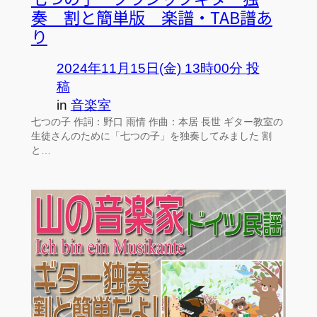
奏 割と簡単版 楽譜・TAB譜あ
り
2024年11月15日(金) 13時00分 投
稿
in
音楽室
七つの子 作詞：野口 雨情 作曲：本居 長世 ギター教室の
生徒さんのために「七つの子」を独奏してみました 割
と…