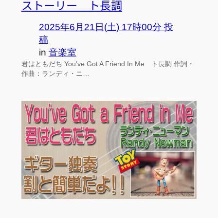
ストーリー ト長調
2025年6月21日(土) 17時00分 投
稿
in
音楽室
君はともだち You’ve Got A Friend In Me ト長調 作詞・
作曲：ランディ・ニ…