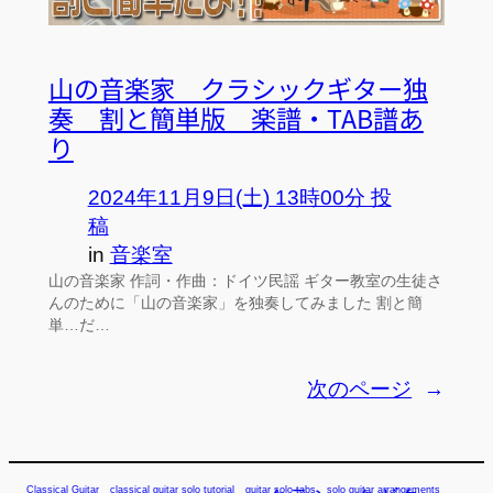
山の音楽家 クラシックギター独
奏 割と簡単版 楽譜・TAB譜あ
り
2024年11月9日(土) 13時00分 投
稿
in
音楽室
山の音楽家 作詞・作曲：ドイツ民謡 ギター教室の生徒さ
んのために「山の音楽家」を独奏してみました 割と簡
単…だ…
次のページ
→
Classical Guitar
classical guitar solo tutorial
guitar solo tabs
solo guitar arrangements