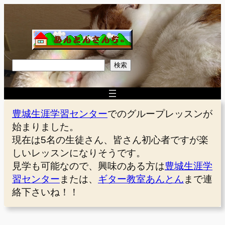
内
容
を
ス
キ
検
検索
ッ
索
プ
豊城生涯学習センター
でのグループレッスンが
始まりました。
現在は5名の生徒さん、皆さん初心者ですが楽
しいレッスンになりそうです。
見学も可能なので、興味のある方は
豊城生涯学
習センター
または、
ギター教室あんとん
まで連
絡下さいね！！