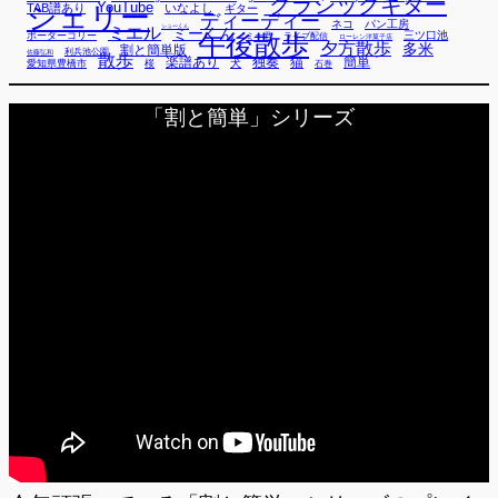
クラシックギター
YouTube
TAB譜あり
シェリー
いなよし
ギター
ディーディー
ネコ
パン工房
ミエル
シューくん
ミーくん
午後散歩
三ツ口池
ボーダーコリー
ミー君
ライブ配信
ローレン洋菓子店
夕方散歩
多米
割と簡単版
利兵池公園
佐藤弘和
散歩
独奏
猫
簡単
楽譜あり
犬
愛知県豊橋市
桜
石巻
「割と簡単」シリーズ