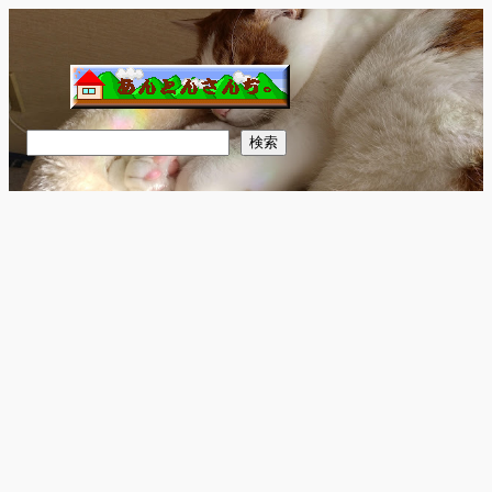
内
容
を
ス
キ
検
検索
ッ
索
プ