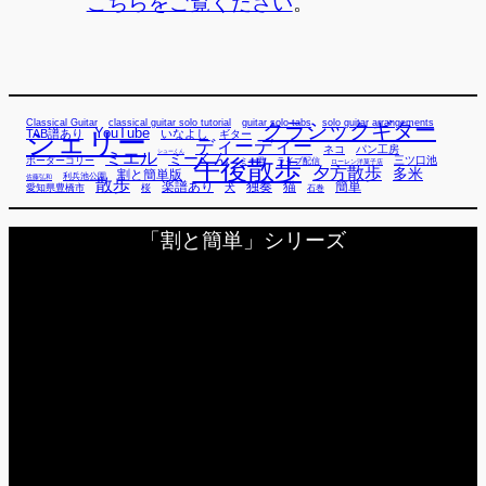
こちらをご覧ください
。
Classical Guitar
classical guitar solo tutorial
guitar solo tabs
solo guitar arrangements
クラシックギター
YouTube
TAB譜あり
シェリー
いなよし
ギター
ディーディー
ネコ
パン工房
ミエル
シューくん
ミーくん
午後散歩
三ツ口池
ボーダーコリー
ミー君
ライブ配信
ローレン洋菓子店
夕方散歩
多米
割と簡単版
利兵池公園
佐藤弘和
散歩
独奏
猫
簡単
楽譜あり
犬
愛知県豊橋市
桜
石巻
「割と簡単」シリーズ