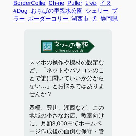
BorderCollie
Ch-rie
Puller
いぬ
イヌ
#Dog
おちばの里親水公園
シェリー
プ
ラー
ボーダーコリー
湖西市
犬
静岡県
スマホの操作や機材の設定な
ど、「ネットやパソコンのこ
とで誰に聞いていいか分から
ない…」とお悩みではありま
せんか？
豊橋、豊川、湖西など、この
地域の小さなお店、教室向け
に、月額3,000円でホームペ
ージ作成後の面倒な保守・管