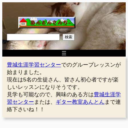
内
容
を
ス
キ
検
検索
ッ
索
プ
豊城生涯学習センター
でのグループレッスンが
始まりました。
現在は5名の生徒さん、皆さん初心者ですが楽
しいレッスンになりそうです。
見学も可能なので、興味のある方は
豊城生涯学
習センター
または、
ギター教室あんとん
まで連
絡下さいね！！