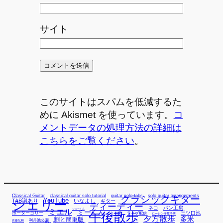
サイト
このサイトはスパムを低減するた
めに Akismet を使っています。
コ
メントデータの処理方法の詳細は
こちらをご覧ください
。
Classical Guitar
classical guitar solo tutorial
guitar solo tabs
solo guitar arrangements
クラシックギター
YouTube
TAB譜あり
シェリー
いなよし
ギター
ディーディー
ネコ
パン工房
ミエル
シューくん
ミーくん
午後散歩
三ツ口池
ボーダーコリー
ミー君
ライブ配信
ローレン洋菓子店
夕方散歩
多米
割と簡単版
利兵池公園
佐藤弘和