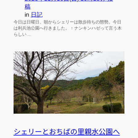
稿
in
日記
今日は日曜日、朝からシェリーは散歩待ちの態勢。今日
は利兵池公園へ行きました。 ↑ ナンキンハゼって言う木
らしい…
シェリーとおちばの里親水公園へ