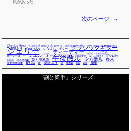
風があった…
次のページ
→
Classical Guitar
classical guitar solo tutorial
guitar solo tabs
solo guitar arrangements
クラシックギター
YouTube
TAB譜あり
シェリー
いなよし
ギター
ディーディー
ネコ
パン工房
ミエル
シューくん
ミーくん
午後散歩
三ツ口池
ボーダーコリー
ミー君
ライブ配信
ローレン洋菓子店
夕方散歩
多米
割と簡単版
利兵池公園
佐藤弘和
散歩
独奏
猫
簡単
楽譜あり
犬
愛知県豊橋市
桜
石巻
「割と簡単」シリーズ