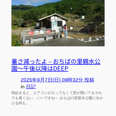
暑さ減ったよ – おちばの里親水公
園～午後以降はDEEP
2025年9月7日(日) 09時32分 投稿
in
日記
朝起きると、エアコンが入ってなくて窓が開いてるそれ
でも暑くない…いいですね～ おちばの里親水公園に出か
ける時も…