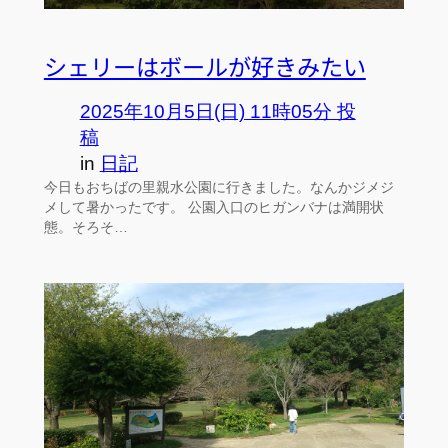
シェリーはボールが好きみたい
2025年10月5日(日) 11時05分 投
稿
in
日記
今日もおちばの里親水公園に行きました。なんかジメジ
メして暑かったです。 公園入口のヒガンバナは満開状
態。そろそ…