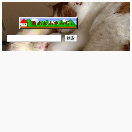
内
容
を
ス
キ
検
検索
ッ
索
プ