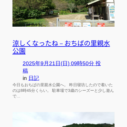
涼しくなったね – おちばの里親水
公園
2025年9月21日(日) 09時50分 投
稿
in
日記
今日もおちばの里親水公園へ。 昨日寝坊したので着いた
のは8時45分くらい。 駐車場で3歳のシーズーと少し遊ん
で…