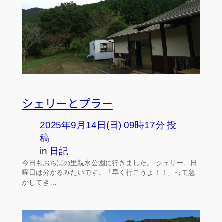
シェリーとプラー
2025年9月14日(日) 09時17分 投
稿
in
日記
今日もおちばの里親水公園に行きました。 シェリー、日
曜日は分かるみたいです、「早く行こうよ！！」って急
かしてき…