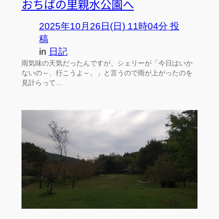
おちばの里親水公園へ
2025年10月26日(日) 11時04分 投
稿
in
日記
雨気味の天気だったんですが、シェリーが「今日はいか
ないの～、行こうよ～。」と言うので雨が上がったのを
見計らって…