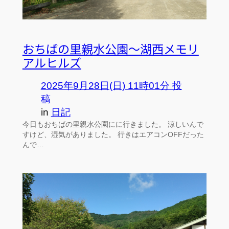
おちばの里親水公園～湖西メモリ
アルヒルズ
2025年9月28日(日) 11時01分 投
稿
in
日記
今日もおちばの里親水公園にに行きました。 涼しいんで
すけど、湿気がありました。 行きはエアコンOFFだった
んで…