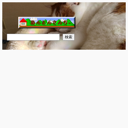
内
容
を
ス
キ
検
検索
ッ
索
プ