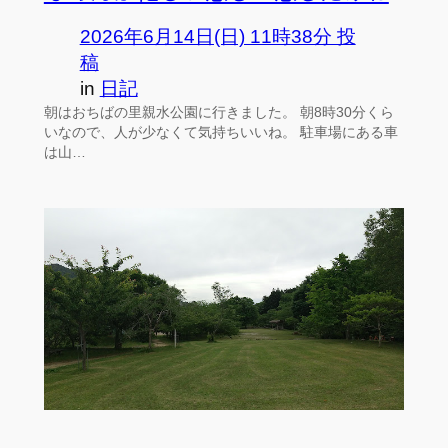
2026年6月14日(日) 11時38分 投
稿
in
日記
朝はおちばの里親水公園に行きました。 朝8時30分くら
いなので、人が少なくて気持ちいいね。 駐車場にある車
は山…