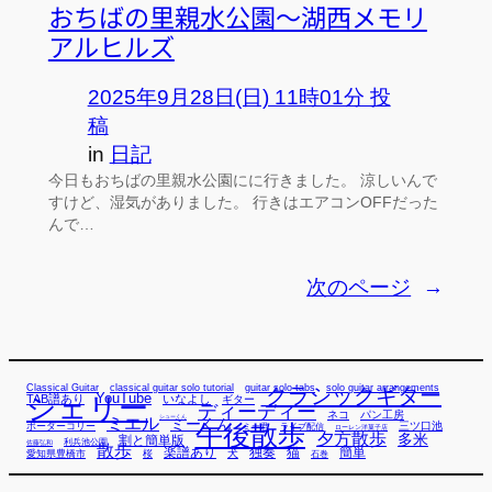
おちばの里親水公園～湖西メモリ
アルヒルズ
2025年9月28日(日) 11時01分 投
稿
in
日記
今日もおちばの里親水公園にに行きました。 涼しいんで
すけど、湿気がありました。 行きはエアコンOFFだった
んで…
次のページ
→
Classical Guitar
classical guitar solo tutorial
guitar solo tabs
solo guitar arrangements
クラシックギター
YouTube
TAB譜あり
シェリー
いなよし
ギター
ディーディー
ネコ
パン工房
ミエル
シューくん
ミーくん
午後散歩
三ツ口池
ボーダーコリー
ミー君
ライブ配信
ローレン洋菓子店
夕方散歩
多米
割と簡単版
利兵池公園
佐藤弘和
散歩
独奏
猫
簡単
楽譜あり
犬
愛知県豊橋市
桜
石巻