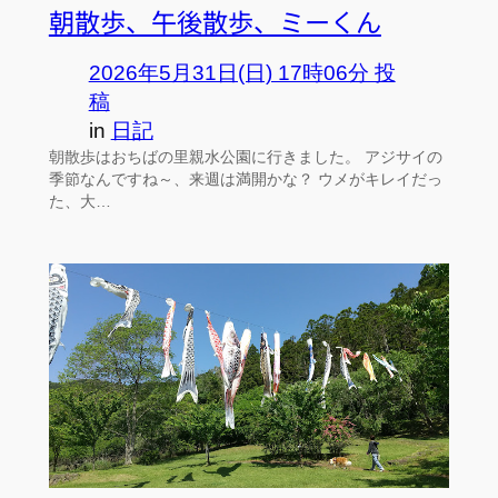
朝散歩、午後散歩、ミーくん
2026年5月31日(日) 17時06分 投
稿
in
日記
朝散歩はおちばの里親水公園に行きました。 アジサイの
季節なんですね～、来週は満開かな？ ウメがキレイだっ
た、大…