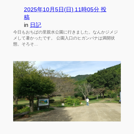
2025年10月5日(日) 11時05分 投
稿
in
日記
今日もおちばの里親水公園に行きました。なんかジメジ
メして暑かったです。 公園入口のヒガンバナは満開状
態。そろそ…