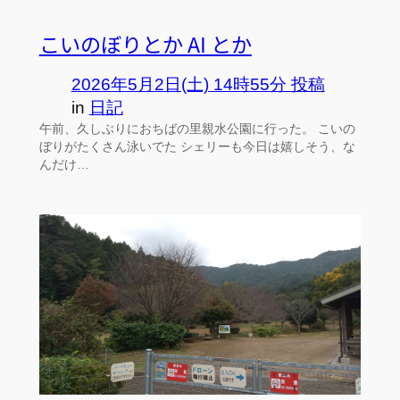
こいのぼりとか AI とか
2026年5月2日(土) 14時55分 投稿
in
日記
午前、久しぶりにおちばの里親水公園に行った。 こいの
ぼりがたくさん泳いでた シェリーも今日は嬉しそう、な
んだけ…