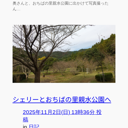
奥さんと、おちばの里親水公園に出かけて写真撮った
ん…
シェリーとおちばの里親水公園へ
2025年11月2日(日) 13時36分 投
稿
in
日記