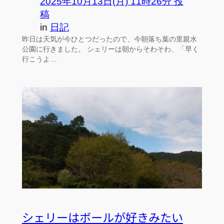
2025年10月13日(月) 11時26分 投
稿
in
日記
昨日は天気が今ひとつだったので、今朝落ち葉の里親水
公園に行きました。 シェリーは朝からそわそわ、「早く
行こうよ…
シェリーはボールが好きみたい