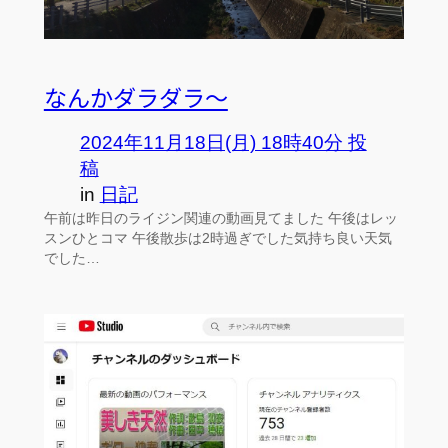
なんかダラダラ～
2024年11月18日(月) 18時40分 投
稿
in
日記
午前は昨日のライジン関連の動画見てました 午後はレッ
スンひとコマ 午後散歩は2時過ぎでした気持ち良い天気
でした…