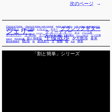
次のページ
→
Classical Guitar
classical guitar solo tutorial
guitar solo tabs
solo guitar arrangements
クラシックギター
YouTube
TAB譜あり
シェリー
いなよし
ギター
ディーディー
ネコ
パン工房
ミエル
シューくん
ミーくん
午後散歩
三ツ口池
ボーダーコリー
ミー君
ライブ配信
ローレン洋菓子店
夕方散歩
多米
割と簡単版
利兵池公園
佐藤弘和
散歩
独奏
猫
簡単
楽譜あり
犬
愛知県豊橋市
桜
石巻
「割と簡単」シリーズ