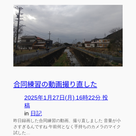
合同練習の動画撮り直した
2025年1月27日(月) 16時22分 投
稿
in
日記
昨日録画した合同練習の動画、撮り直しました 音量が小
さすぎるんですね 午前何となく手持ちのカメラのマイク
試した…