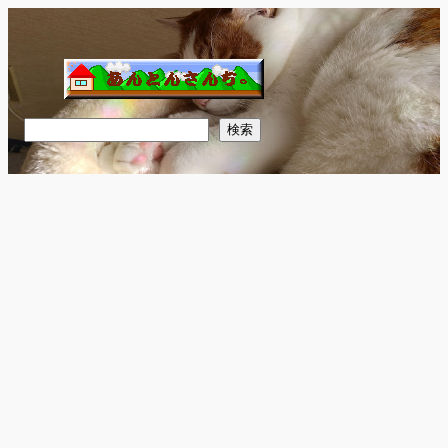
内
容
を
ス
キ
検
検索
ッ
索
プ