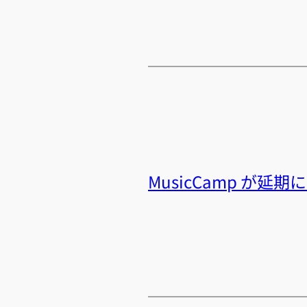
MusicCamp が延