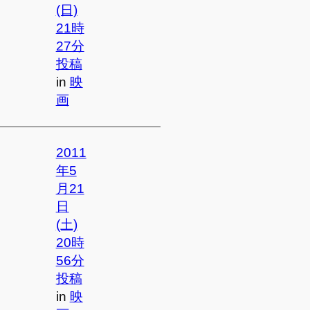
(日)
21時
27分
投稿
in
映
画
2011
年5
月21
日
(土)
20時
56分
投稿
in
映