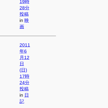
19時
28分
投稿
in
映
画
2011
年6
月12
日
(日)
17時
24分
投稿
in
日
記