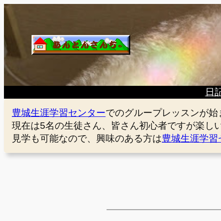
内
容
を
ス
キ
ッ
プ
日
豊城生涯学習センター
でのグループレッスンが始
現在は5名の生徒さん、皆さん初心者ですが楽し
見学も可能なので、興味のある方は
豊城生涯学習