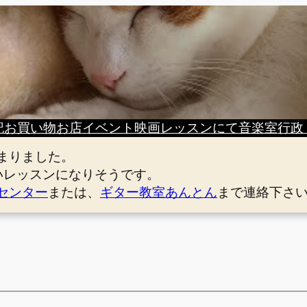
記
お買い物
お店
イベント
映画
レッスンにて
音楽室
行政
まりました。
いレッスンになりそうです。
センター
または、
ギター教室あんとん
まで連絡下さ