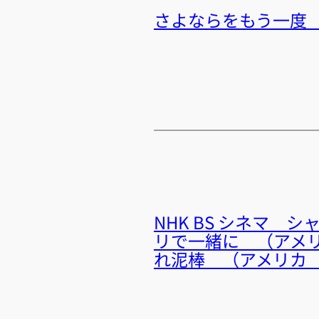
さよならをもう一度 （ア
NHK BS シネマ 
リで一緒に （アメリカ P
れ泥棒 （アメリカ How 