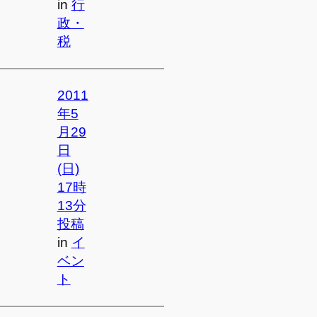
in
行
政・
税
2011
年5
月29
日
(日)
17時
13分
投稿
in
イ
ベン
ト