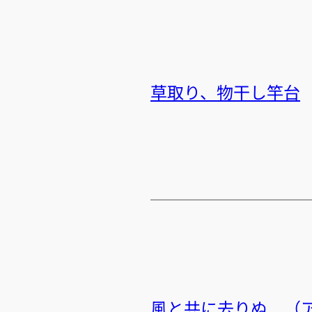
草取り、物干し竿台
風と共に去りぬ （アメリカ