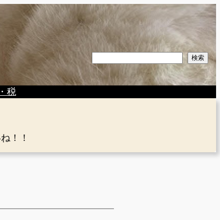
検
検索
索
・税
いね！！