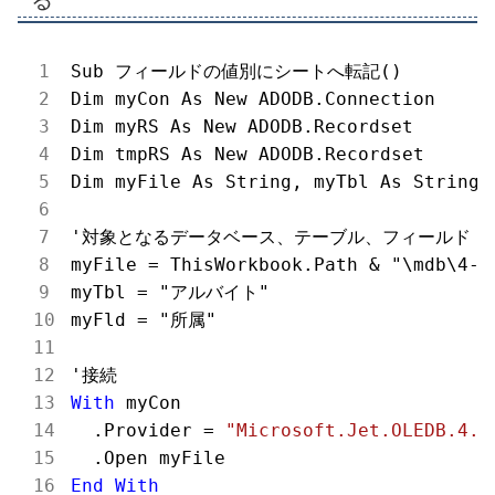
Sub フィールドの値別にシートへ転記()

Dim myCon As New ADODB.Connection

Dim myRS As New ADODB.Recordset

Dim tmpRS As New ADODB.Recordset

Dim myFile As String, myTbl As String, 
'対象となるデータベース、テーブル、フィールド

myFile = ThisWorkbook.Path & "\mdb\4-sa
myTbl = "アルバイト"

myFld = "所属"

With
 myCon

  .Provider = 
"Microsoft.Jet.OLEDB.4.0
End
With