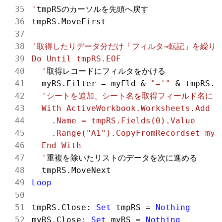
'
tmpRSのカーソルを先頭へ戻す

tmpRS.MoveFirst

'取得したりデータ分だけ「フィルタ→転記」を繰り返
Do Until tmpRS.EOF

  '
取得レコードにフィルタをかける

  myRS.Filter = myFld & 
"='"
 & tmpRS.F
'シートを追加、シート名を取得フィールド名にし
  With ActiveWorkbook.Worksheets.Add

    .Name = tmpRS.Fields(0).Value

    .Range("A1").CopyFromRecordset myRS
  End With

  '
重複を除いたリストのデータを次に進める

Loop
tmpRS.Close: 
Set
 tmpRS = 
Nothing
myRS.Close: 
Set
 myRS = 
Nothing