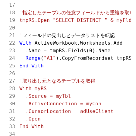
'指定したテーブルの任意フィールドから重複を取り除
tmpRS.Open "SELECT DISTINCT " & myFld &
'
With
 ActiveWorkbook.Worksheets.Add

  .Name = tmpRS.Fields(
0
).Name

Range
(
"A1"
End
With
'取り出し元となるテーブルを取得

With myRS

  .Source = myTbl

  .ActiveConnection = myCon

  .CursorLocation = adUseClient

  .Open

End With
