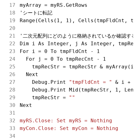
myArray = myRS.GetRows

'シートに転記

Range(Cells(1, 1), Cells(tmpFldCnt, tmp
'二次元配列にどのように格納されているか確認する

Dim i As Integer, j As Integer, tmpRecS
For i = 0 To tmpFldCnt - 1

  For j = 0 To tmpRecCnt - 1

    tmpRecStr = tmpRecStr & myArray(i,
  Next

    Debug.Print 
"tmpFldCnt = "
 & i + 1

    Debug.Print Mid(tmpRecStr, 1, Len(t
    tmpRecStr = 
""
Next

myRS.Close: Set myRS = Nothing
myCon.Close: Set myCon = Nothing