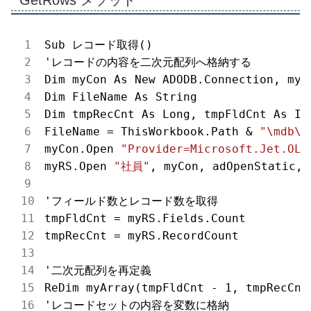
Sub レコード取得()

'レコードの内容を二次元配列へ格納する

Dim myCon As New ADODB.Connection, myRS
Dim FileName As String

Dim tmpRecCnt As Long, tmpFldCnt As In
FileName = ThisWorkbook.Path & 
"\mdb\2
myCon.Open 
"Provider=Microsoft.Jet.OLE
myRS.Open 
"社員"
, myCon, adOpenStatic, 
'フィールド数とレコード数を取得

tmpFldCnt = myRS.Fields.Count

tmpRecCnt = myRS.RecordCount

'二次元配列を再定義

ReDim myArray(tmpFldCnt - 1, tmpRecCnt 
'レコードセットの内容を変数に格納
