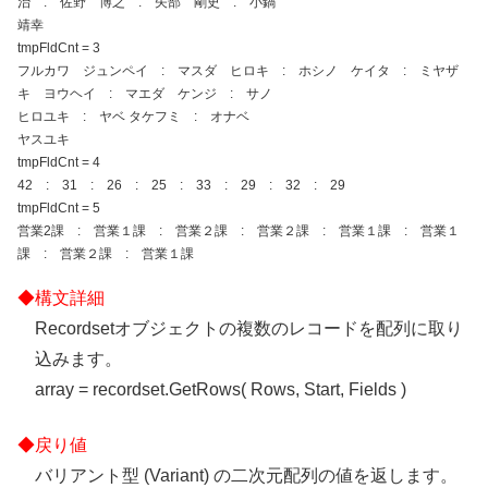
治 : 佐野 博之 : 矢部 剛史 : 小鍋
靖幸
tmpFldCnt = 3
フルカワ ジュンペイ : マスダ ヒロキ : ホシノ ケイタ : ミヤザ
キ ヨウヘイ : マエダ ケンジ : サノ
ヒロユキ : ヤベ タケフミ : オナベ
ヤスユキ
tmpFldCnt = 4
42 : 31 : 26 : 25 : 33 : 29 : 32 : 29
tmpFldCnt = 5
営業2課 : 営業１課 : 営業２課 : 営業２課 : 営業１課 : 営業１
課 : 営業２課 : 営業１課
Recordsetオブジェクトの複数のレコードを配列に取り
込みます。
array = recordset.GetRows( Rows, Start, Fields )
バリアント型 (Variant) の二次元配列の値を返します。