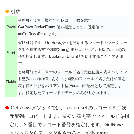
引数
省略可能です。取得するレコード数を示す
Rows
GetRowsOptionEnum 値を指定します。既定値は
adGetRowsRest です。
省略可能です。GetRows操作を開始するレコードのブックマー
クを評価する文字列型(String) またはバリアント型 (Variant)の
Start
値を指定します。BookmarkEnum値を使用することもできま
す。
省略可能です。単一のフィールド名または位置を表すバリアン
ト型(Variant)の値、あるいは複数のフィールド名または位置を
Fields
表す値の並びをバリアント型(Variant)の配列として指定しま
す。指定したフィールドのデータのみが返されます。
GetRows メソッドでは、Recordset のレコードを二次
元配列にコピーします。最初の添え字でフィールドを指
定し、2 番目でレコード番号を指定します。GetRows
メソッドからデータが返されると、変数 array