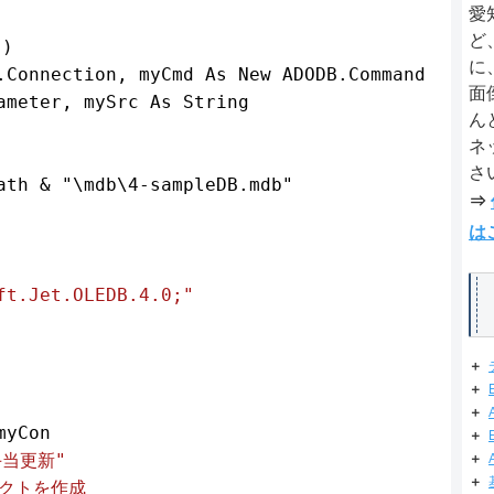
愛
ど


に
.Connection, myCmd As New ADODB.Command

面
ameter, mySrc As String

ん
ネ
さ
ath & "\mdb\4-sampleDB.mdb"

⇒
は
ft.Jet.OLEDB.4.0;"
＋
＋
＋
yCon

＋
手当更新"
＋
＋
クトを作成
