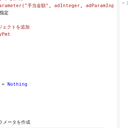
－
Parameter("手当金額", adInteger, adParamInput)

指定

ブジェクトを追加

Pmt

 = 
Nothing
規パラメータを作成