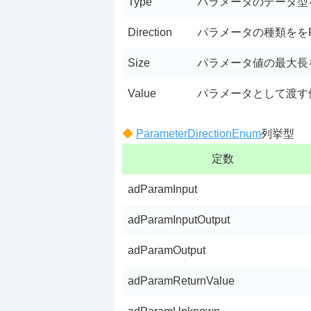
Type
パラメータのデータ型
Direction
パラメータの種類ををPara
Size
パラメータ値の最大長
Value
パラメータとして渡す
ParameterDirectionEnum
列挙型
定数
adParamInput
adParamInputOutput
adParamOutput
adParamReturnValue