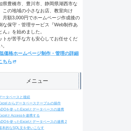
知県豊橋市、豊川市、静岡県湖西市な
、この地域の小さなお店、教室向け
、月額3,000円でホームページ作成後の
倒な保守・管理サービス『Web制作あ
とん』を始めました。
ットが苦手な方も安心してお任せくだ
い。
低価格ホームページ制作・管理の詳細
こちら
メニュー
データベースと接続
Excel からデータベーステーブルの操作
ADOを使ったExcelとデータベースの連携
ExcelとAccessを連携する
ADOを使ったExcelとデータベースの連携 2
基本的なSQL文を使いこなす