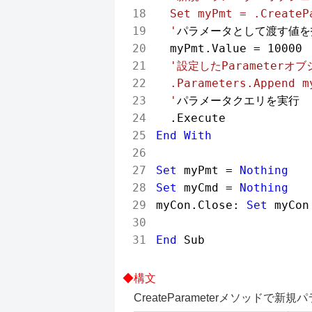
  Set myPmt = .Create
  '
パラメータとして渡す値を
  myPmt.Value = 
10000
'設定したParameterオ
  .Parameters.Append my
  '
パラメータクエリを実行

End
With
Set
 myPmt = 
Nothing
Set
 myCmd = 
Nothing
myCon.Close: 
Set
 myCon
End
CreateParameterメソッドで新