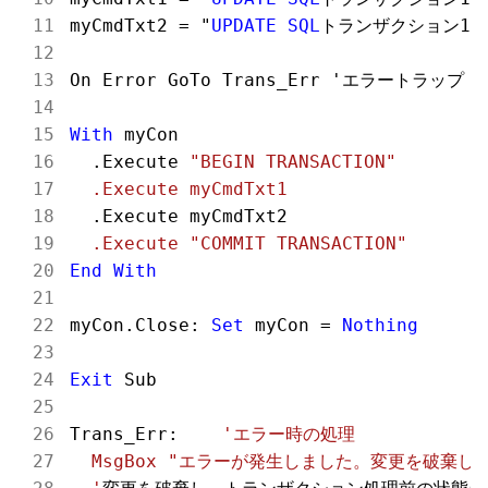
myCmdTxt2 = "
UPDATE
SQL
トランザクション
1
_
On Error GoTo Trans_Err 'エラートラップ

With
 myCon

  .Execute 
"BEGIN TRANSACTION"
  .Execute myCmdTxt1                  
  .Execute myCmdTxt2                  
  .Execute "COMMIT TRANSACTION"       
End
With
myCon.Close: 
Set
 myCon = 
Nothing
Exit
 Sub

Trans_Err:    
'エラー時の処理

  MsgBox "エラーが発生しました。変更を破棄し