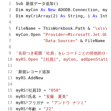
Sub 新規データ追加()

Dim myCon 
As
New
 ADODB.Connection, myR
Dim myCriArray(
2
) 
As
 String, i 
As
 Integ
FileName = ThisWorkbook.Path & 
"\xls\D
myCon.Open 
"Provider=Microsoft.Jet.OLE
"Data Source="
 & FileName

'名前つき範囲「社員」をレコードごとの排他的ロック
myRS.Open "[社員]", myCon, adOpenStatic,
'
新規レコード追加

myRS.AddNew

myRS!社員ID = 
"050"
myRS!氏名 = 
"安藤　夏美"
myRS!フリガナ = 
"アンドウ ナツミ"
myRS!年齢 = 
"22"