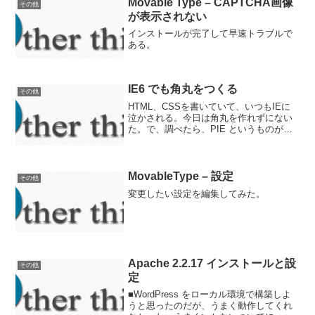
Movable Type – CAPTCHA画像
その他
が表示されない
インストールが完了して早速トラブルで
ある。
IE6 でも角丸をつくる
その他
HTML、CSSを書いていて、いつもIEに
泣かされる。今日は角丸を作れずにない
た。で、調べたら、PIE というものがあ
った。IE6 でも角丸が作れるのだそう
だ。調べてみたら、Wordpress にも使わ
れていた。灯台もと暗しである。PIE ...
MovableType – 設定
その他
変更したい設定を編集してみた。
Apache 2.2.17 インストールと設
その他
定
■WordPress をローカル環境で構築しよ
うと思ったのだが、うまく動作してくれ