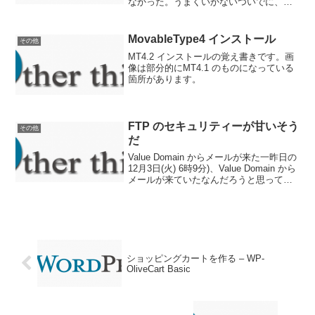
なかった。うまくいかないついでに、
Apache 2.2.17 をインストールした。(そ
れまでは Apache2.0.55 を使用してい
た。)ダウンロードから設...
MovableType4 インストール
その他
MT4.2 インストールの覚え書きです。画
像は部分的にMT4.1 のものになっている
箇所があります。
FTP のセキュリティーが甘いそう
その他
だ
Value Domain からメールが来た一昨日の
12月3日(火) 6時9分)、Value Domain から
メールが来ていたなんだろうと思って見
てみたらこんなメール
━━━━━━━━━━━━━━━━━━
━━━━━━━━━━━━━━━━━Va.
..
ショッピングカートを作る – WP-
OliveCart Basic