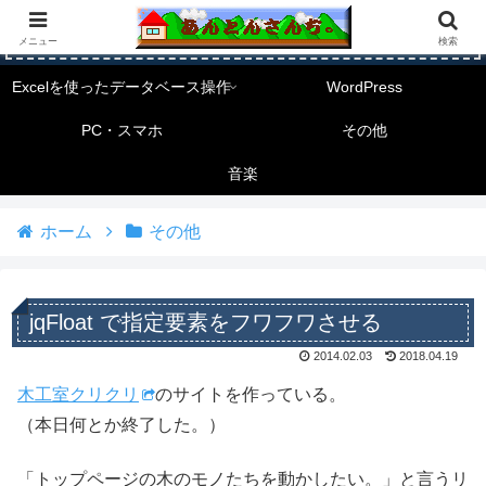
メニュー
検索
Excelを使ったデータベース操作
WordPress
PC・スマホ
その他
音楽
ホーム
その他
jqFloat で指定要素をフワフワさせる
2014.02.03
2018.04.19
木工室クリクリ
のサイトを作っている。
（本日何とか終了した。）
「トップページの木のモノたちを動かしたい。」と言うリ